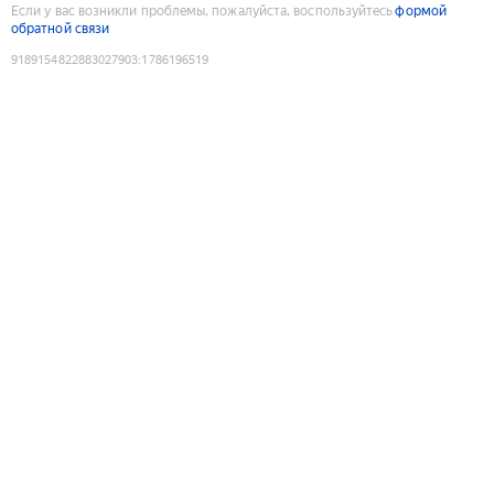
Если у вас возникли проблемы, пожалуйста, воспользуйтесь
формой
обратной связи
9189154822883027903
:
1786196519