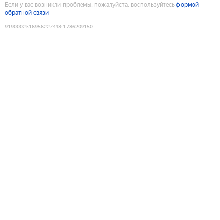
Если у вас возникли проблемы, пожалуйста, воспользуйтесь
формой
обратной связи
9190002516956227443
:
1786209150