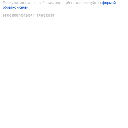
Если у вас возникли проблемы, пожалуйста, воспользуйтесь
формой
обратной связи
9190315584437248711
:
1786213815