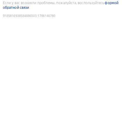
Если у вас возникли проблемы, пожалуйста, воспользуйтесь
формой
обратной связи
9185816938584886503
:
1786146780