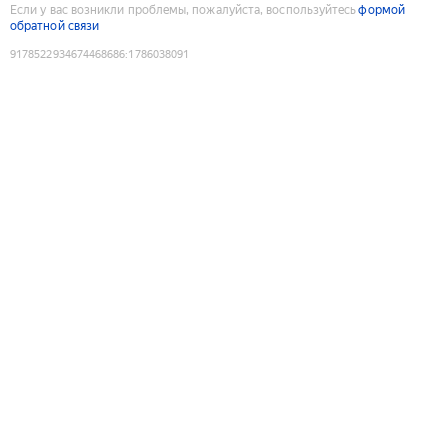
Если у вас возникли проблемы, пожалуйста, воспользуйтесь
формой
обратной связи
9178522934674468686
:
1786038091