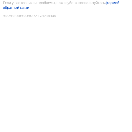
Если у вас возникли проблемы, пожалуйста, воспользуйтесь
формой
обратной связи
9182955908933394372
:
1786104148