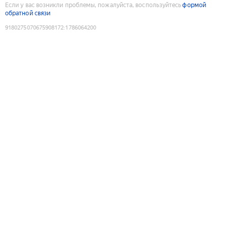
Если у вас возникли проблемы, пожалуйста, воспользуйтесь
формой
обратной связи
9180275070675908172
:
1786064200