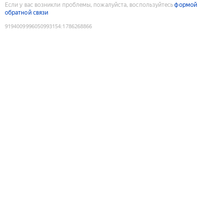
Если у вас возникли проблемы, пожалуйста, воспользуйтесь
формой
обратной связи
9194009996050993154
:
1786268866