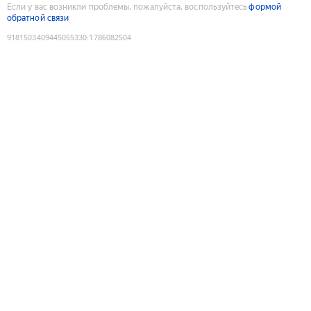
Если у вас возникли проблемы, пожалуйста, воспользуйтесь
формой
обратной связи
9181503409445055330
:
1786082504