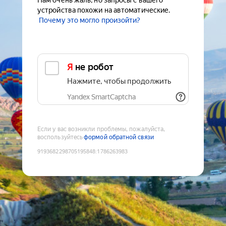
Нам очень жаль, но запросы с вашего
устройства похожи на автоматические.
Почему это могло произойти?
Я не робот
Нажмите, чтобы продолжить
Yandex SmartCaptcha
Если у вас возникли проблемы, пожалуйста,
воспользуйтесь
формой обратной связи
9193682298705195848
:
1786263983