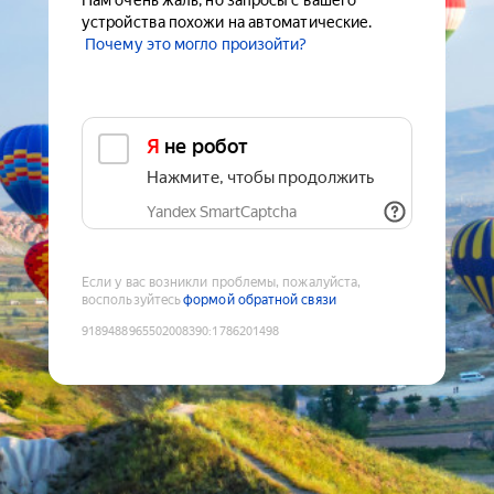
Нам очень жаль, но запросы с вашего
устройства похожи на автоматические.
Почему это могло произойти?
Я не робот
Нажмите, чтобы продолжить
Yandex SmartCaptcha
Если у вас возникли проблемы, пожалуйста,
воспользуйтесь
формой обратной связи
9189488965502008390
:
1786201498