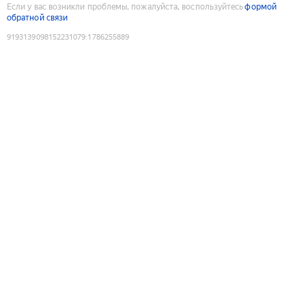
Если у вас возникли проблемы, пожалуйста, воспользуйтесь
формой
обратной связи
9193139098152231079
:
1786255889