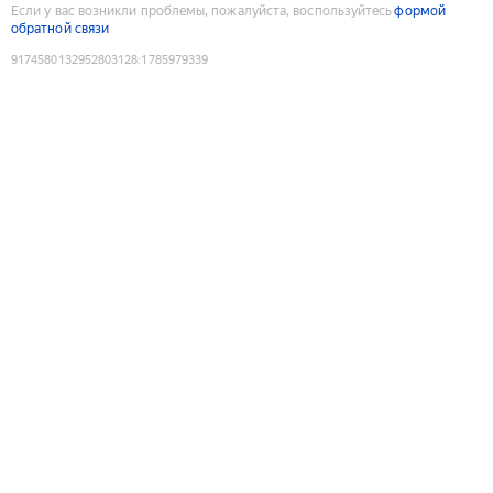
Если у вас возникли проблемы, пожалуйста, воспользуйтесь
формой
обратной связи
9174580132952803128
:
1785979339