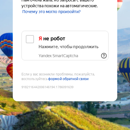
Нам очень жаль, но запросы с вашего
устройства похожи на автоматические.
Почему это могло произойти?
Я не робот
Нажмите, чтобы продолжить
Yandex SmartCaptcha
Если у вас возникли проблемы, пожалуйста,
воспользуйтесь
формой обратной связи
9182116442006146194
:
1786091639