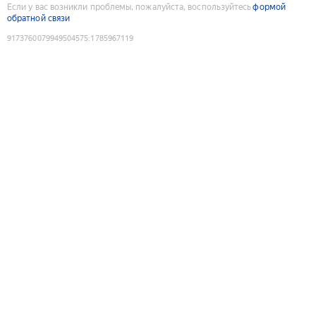
Если у вас возникли проблемы, пожалуйста, воспользуйтесь
формой
обратной связи
9173760079949504575
:
1785967119