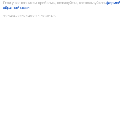
Если у вас возникли проблемы, пожалуйста, воспользуйтесь
формой
обратной связи
9189484772269948682
:
1786201435