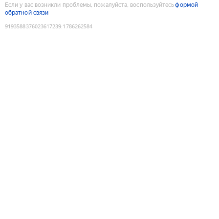
Если у вас возникли проблемы, пожалуйста, воспользуйтесь
формой
обратной связи
9193588376023617239
:
1786262584