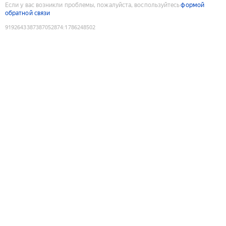
Если у вас возникли проблемы, пожалуйста, воспользуйтесь
формой
обратной связи
9192643387387052874
:
1786248502