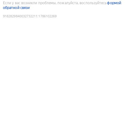
Если у вас возникли проблемы, пожалуйста, воспользуйтесь
формой
обратной связи
9182829840032732211
:
1786102269