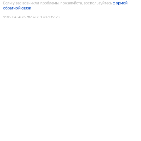
Если у вас возникли проблемы, пожалуйста, воспользуйтесь
формой
обратной связи
9185034645857823768
:
1786135123