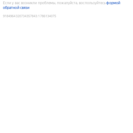
Если у вас возникли проблемы, пожалуйста, воспользуйтесь
формой
обратной связи
9184964320734357843
:
1786134075