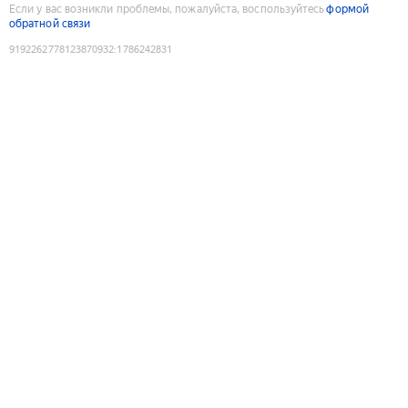
Если у вас возникли проблемы, пожалуйста, воспользуйтесь
формой
обратной связи
9192262778123870932
:
1786242831