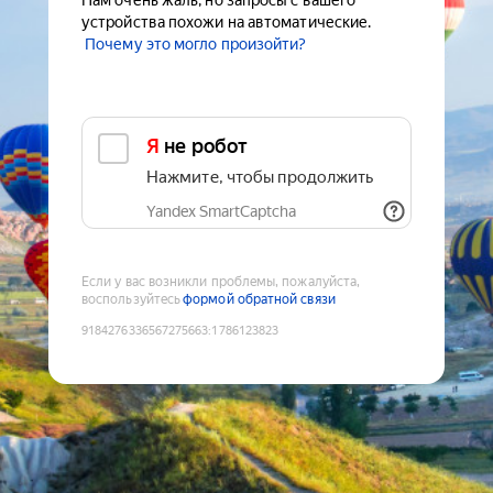
Нам очень жаль, но запросы с вашего
устройства похожи на автоматические.
Почему это могло произойти?
Я не робот
Нажмите, чтобы продолжить
Yandex SmartCaptcha
Если у вас возникли проблемы, пожалуйста,
воспользуйтесь
формой обратной связи
9184276336567275663
:
1786123823