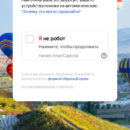
Нам очень жаль, но запросы с вашего
устройства похожи на автоматические.
Почему это могло произойти?
Я не робот
Нажмите, чтобы продолжить
Yandex SmartCaptcha
Если у вас возникли проблемы, пожалуйста,
воспользуйтесь
формой обратной связи
9181085896680836098
:
1786076282