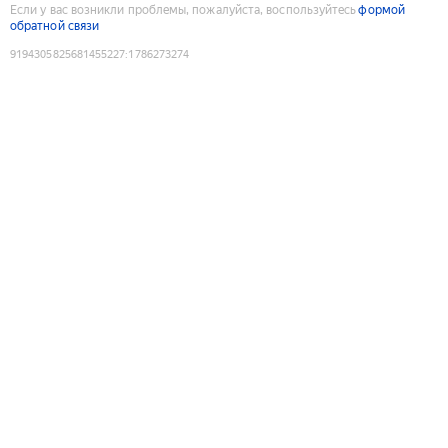
Если у вас возникли проблемы, пожалуйста, воспользуйтесь
формой
обратной связи
9194305825681455227
:
1786273274