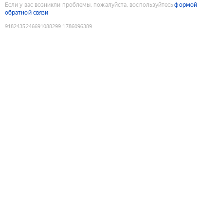
Если у вас возникли проблемы, пожалуйста, воспользуйтесь
формой
обратной связи
9182435246691088299
:
1786096389