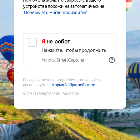
Нам очень жаль, но запросы с вашего
устройства похожи на автоматические.
Почему это могло произойти?
Я не робот
Нажмите, чтобы продолжить
Yandex SmartCaptcha
Если у вас возникли проблемы, пожалуйста,
воспользуйтесь
формой обратной связи
9179821166587350515
:
1786057436