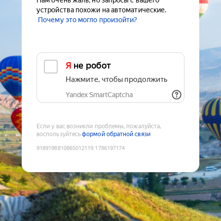
Нам очень жаль, но запросы с вашего
устройства похожи на автоматические.
Почему это могло произойти?
Я не робот
Нажмите, чтобы продолжить
Yandex SmartCaptcha
Если у вас возникли проблемы, пожалуйста,
воспользуйтесь
формой обратной связи
9189198810865012119
:
1786197174