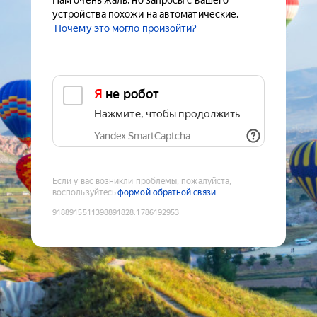
Нам очень жаль, но запросы с вашего
устройства похожи на автоматические.
Почему это могло произойти?
Я не робот
Нажмите, чтобы продолжить
Yandex SmartCaptcha
Если у вас возникли проблемы, пожалуйста,
воспользуйтесь
формой обратной связи
9188915511398891828
:
1786192953