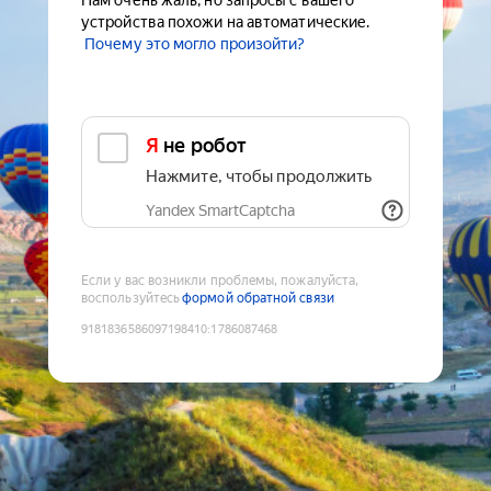
Нам очень жаль, но запросы с вашего
устройства похожи на автоматические.
Почему это могло произойти?
Я не робот
Нажмите, чтобы продолжить
Yandex SmartCaptcha
Если у вас возникли проблемы, пожалуйста,
воспользуйтесь
формой обратной связи
9181836586097198410
:
1786087468