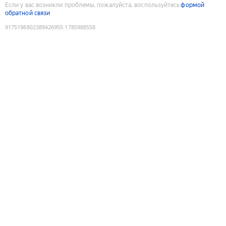
Если у вас возникли проблемы, пожалуйста, воспользуйтесь
формой
обратной связи
9175198802389426955
:
1785988558