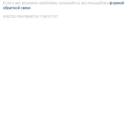
Если у вас возникли проблемы, пожалуйста, воспользуйтесь
формой
обратной связи
9182792150419698735
:
1786101707