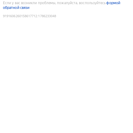
Если у вас возникли проблемы, пожалуйста, воспользуйтесь
формой
обратной связи
9191606260158617712
:
1786233048