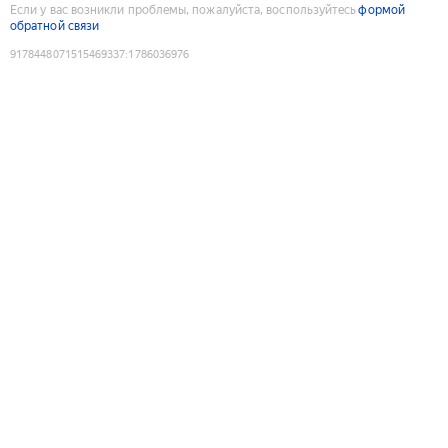
Если у вас возникли проблемы, пожалуйста, воспользуйтесь
формой
обратной связи
9178448071515469337
:
1786036976