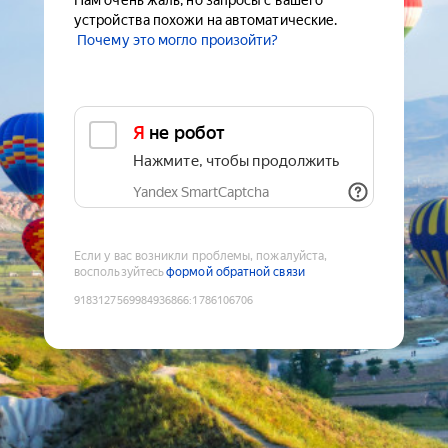
Нам очень жаль, но запросы с вашего
устройства похожи на автоматические.
Почему это могло произойти?
Я не робот
Нажмите, чтобы продолжить
Yandex SmartCaptcha
Если у вас возникли проблемы, пожалуйста,
воспользуйтесь
формой обратной связи
9183127569984936866
:
1786106706