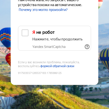
Нам очень жаль, но запросы с вашего
устройства похожи на автоматические.
Почему это могло произойти?
Я не робот
Нажмите, чтобы продолжить
Yandex SmartCaptcha
Если у вас возникли проблемы, пожалуйста,
воспользуйтесь
формой обратной связи
9175035571285537183
:
1785986125