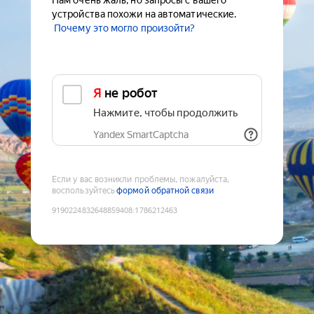
Нам очень жаль, но запросы с вашего
устройства похожи на автоматические.
Почему это могло произойти?
Я не робот
Нажмите, чтобы продолжить
Yandex SmartCaptcha
Если у вас возникли проблемы, пожалуйста,
воспользуйтесь
формой обратной связи
9190224832648859408
:
1786212463