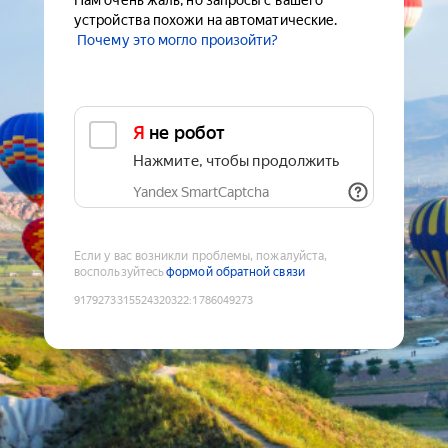
Нам очень жаль, но запросы с вашего
устройства похожи на автоматические.
Почему это могло произойти?
Я не робот
Нажмите, чтобы продолжить
Yandex SmartCaptcha
Если у вас возникли проблемы, пожалуйста,
воспользуйтесь
формой обратной связи
9179273315524320322
:
1786049273