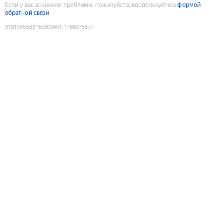
Если у вас возникли проблемы, пожалуйста, воспользуйтесь
формой
обратной связи
9181058683165909401
:
1786075877