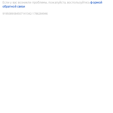
Если у вас возникли проблемы, пожалуйста, воспользуйтесь
формой
обратной связи
9195089084507141342
:
1786284946