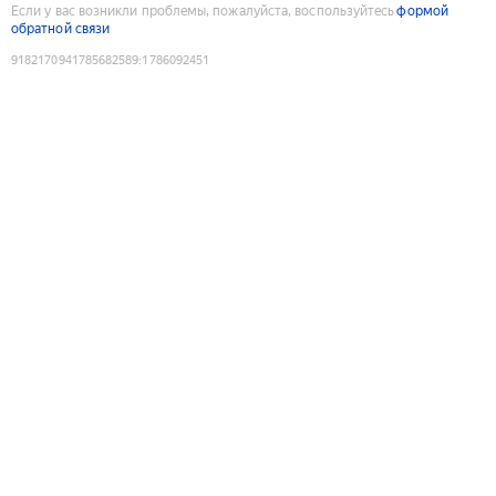
Если у вас возникли проблемы, пожалуйста, воспользуйтесь
формой
обратной связи
9182170941785682589
:
1786092451