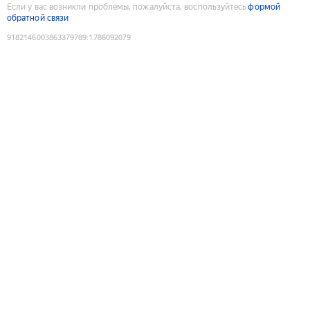
Если у вас возникли проблемы, пожалуйста, воспользуйтесь
формой
обратной связи
9182146003863379789
:
1786092079