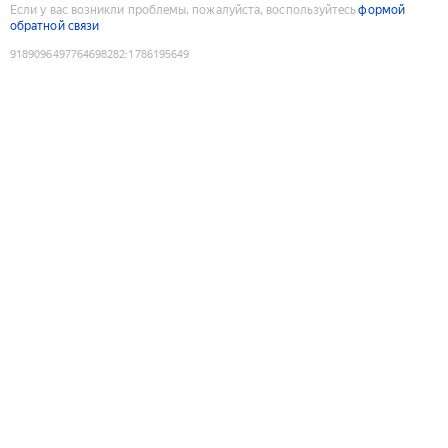
Если у вас возникли проблемы, пожалуйста, воспользуйтесь
формой
обратной связи
9189096497764698282
:
1786195649