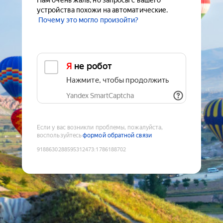
Нам очень жаль, но запросы с вашего
устройства похожи на автоматические.
Почему это могло произойти?
Я не робот
Нажмите, чтобы продолжить
Yandex SmartCaptcha
Если у вас возникли проблемы, пожалуйста,
воспользуйтесь
формой обратной связи
9188630288595312473
:
1786188702