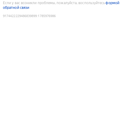
Если у вас возникли проблемы, пожалуйста, воспользуйтесь
формой
обратной связи
9174422229486839899
:
1785976986