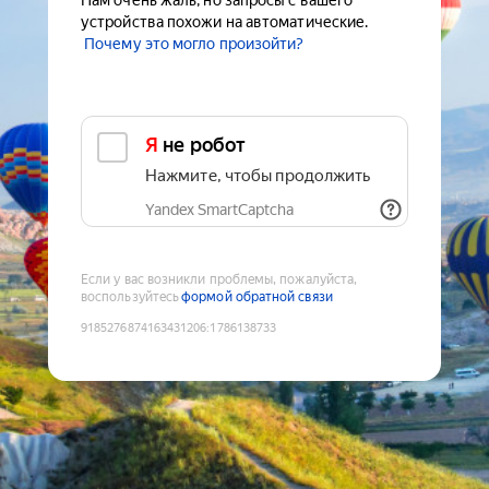
Нам очень жаль, но запросы с вашего
устройства похожи на автоматические.
Почему это могло произойти?
Я не робот
Нажмите, чтобы продолжить
Yandex SmartCaptcha
Если у вас возникли проблемы, пожалуйста,
воспользуйтесь
формой обратной связи
9185276874163431206
:
1786138733