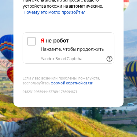
Нам очень жаль, но запросы с вашего
устройства похожи на автоматические.
Почему это могло произойти?
Я не робот
Нажмите, чтобы продолжить
Yandex SmartCaptcha
Если у вас возникли проблемы, пожалуйста,
воспользуйтесь
формой обратной связи
9182319955944467709
:
1786094671