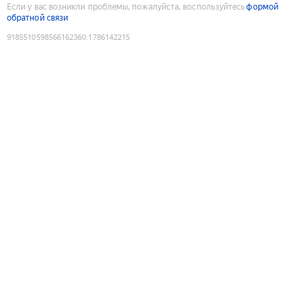
Если у вас возникли проблемы, пожалуйста, воспользуйтесь
формой
обратной связи
9185510598566162360
:
1786142215