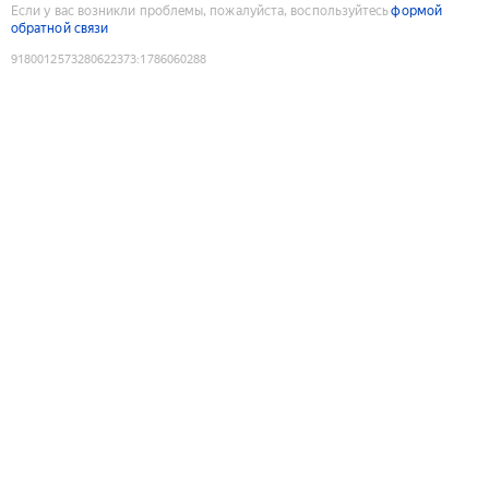
Если у вас возникли проблемы, пожалуйста, воспользуйтесь
формой
обратной связи
9180012573280622373
:
1786060288