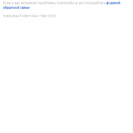
Если у вас возникли проблемы, пожалуйста, воспользуйтесь
формой
обратной связи
9183420647749911044
:
1786111073